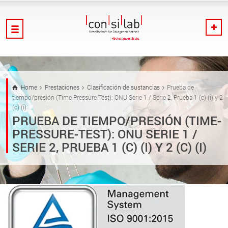
Home
Prestaciones
Clasificación de sustancias
Prueba de
tiempo/presión (Time-Pressure-Test): ONU Serie 1 / Serie 2, Prueba 1 (c) (i) y 2
(c) (i)
PRUEBA DE TIEMPO/PRESIÓN (TIME-
PRESSURE-TEST): ONU SERIE 1 /
SERIE 2, PRUEBA 1 (C) (I) Y 2 (C) (I)