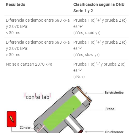
Resultado
Clasificación según la ONU
Serie 1 y 2
Diferencia de tiempo entre 690 kPa
Prueba 1 (c) “+” y prueba 2 (c)
y 2.070 kPa:
es “+”
< 30 ms
(«Yes, rapidly»)
Diferencia de tiempo entre 690 kPa
Prueba 1 (c) “+” y prueba 2 (c)
y 2.070 kPa:
es “-”
≥ 30 ms
(«Yes, slowly»)
No se alcanzan 2070 kPa
Prueba 1 (c) “-” y prueba 2 (c)
es “-”
(«No»)