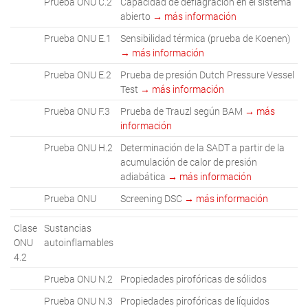
Prueba ONU C.2
Capacidad de deflagración en el sistema
abierto
→ más información
Prueba ONU E.1
Sensibilidad térmica (prueba de Koenen)
→ más información
Prueba ONU E.2
Prueba de presión Dutch Pressure Vessel
Test
→ más información
Prueba ONU F.3
Prueba de Trauzl según BAM
→ más
información
Prueba ONU H.2
Determinación de la SADT a partir de la
acumulación de calor de presión
adiabática
→ más información
Prueba ONU
Screening DSC
→ más información
Clase
Sustancias
ONU
autoinflamables
4.2
Prueba ONU N.2
Propiedades pirofóricas de sólidos
Prueba ONU N.3
Propiedades pirofóricas de líquidos