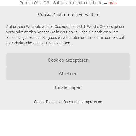
Prueba ONU O.3
Sólidos de efecto oxidante
→ más
información
Cookie-Zustimmung verwalten
Clase
Corrosividad
Auf unserer Webseite werden Cookies eingesetzt. Welche Cookies genau
ONU
frente a metales
verwendet werden, können Sie in der
Cookie-Richtlinie
nachlesen. Ihre
8
Einstellungen können Sie jederzeit widerrufen und ändern, in dem Sie auf
die Schaltfläche »Einstellungen« klicken.
Prueba ONU C.1
Propiedades corrosivas
→ más
información
Cookies akzeptieren
Prestaciones
Ablehnen
Einstellungen
Cookie-Richtlinien
Datenschutz
Impressum