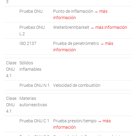
3
Prueba ONU
Punto de inflamación
→ más
información
Pruebas ONU
Weiterbrennbarkeit
→ más información
L.2
ISO 2137
Prueba de penetrómetro
→ más
información
Clase
Sólidos
ONU
inflamables
4.1
Prueba ONU N.1
Velocidad de combustión
Clase
Materias
ONU
autorreactivas
4.1
Prueba ONU C.1
Prueba presión/tiempo
→ más
información