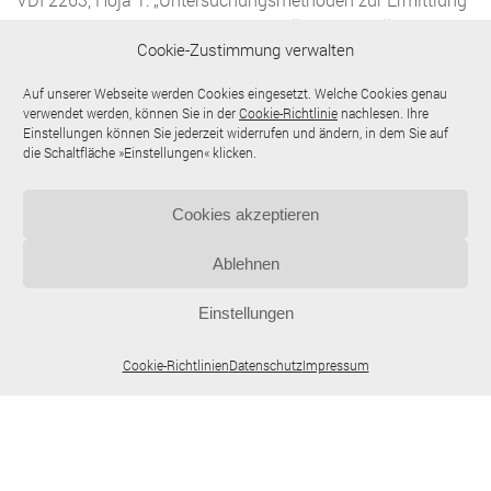
von sicherheits-technischen Kenngrößen von Stäuben.“
Cookie-Zustimmung verwalten
[Métodos de análisis para determinar los parámetros de
seguridad de polvos]
Auf unserer Webseite werden Cookies eingesetzt. Welche Cookies genau
verwendet werden, können Sie in der
Cookie-Richtlinie
nachlesen. Ihre
Einstellungen können Sie jederzeit widerrufen und ändern, in dem Sie auf
Características de sustancias
die Schaltfläche »Einstellungen« klicken.
Cookies akzeptieren
Prestaciones
Ablehnen
Einstellungen
Cookie-Richtlinien
Datenschutz
Impressum